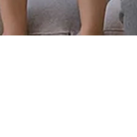
安装博安斯
金
静享家的声
音
为千万家庭定制安
全舒适空间
SYSTEM WINDOWS